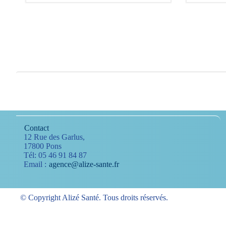
Contact
12 Rue des Garlus,
17800 Pons
Tél: 05 46 91 84 87
Email :
agence@alize-sante.fr
© Copyright Alizé Santé. Tous droits réservés.