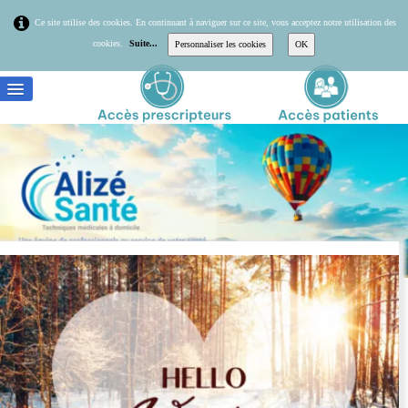
Ce site utilise des cookies. En continuant à naviguer sur ce site, vous acceptez notre utilisation des
cookies.
Suite...
Personnaliser les cookies
OK
Accueil
Alizé Santé
Prestations
Actualités
Contact