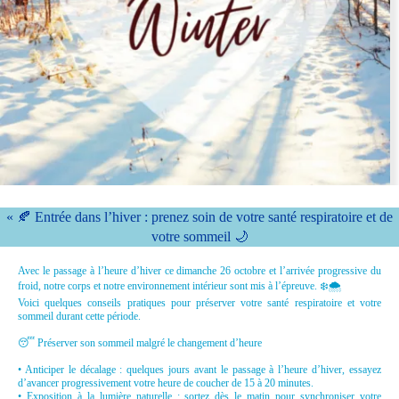
« 🍂 Entrée dans l’hiver : prenez soin de votre santé respiratoire et de
votre sommeil 🌙
Avec le passage à l’heure d’hiver ce dimanche 26 octobre et l’arrivée progressive du
froid, notre corps et notre environnement intérieur sont mis à l’épreuve. ❄️🌨️
Voici quelques conseils pratiques pour préserver votre santé respiratoire et votre
sommeil durant cette période.
😴 Préserver son sommeil malgré le changement d’heure
• Anticiper le décalage : quelques jours avant le passage à l’heure d’hiver, essayez
d’avancer progressivement votre heure de coucher de 15 à 20 minutes.
• Exposition à la lumière naturelle : sortez dès le matin pour synchroniser votre