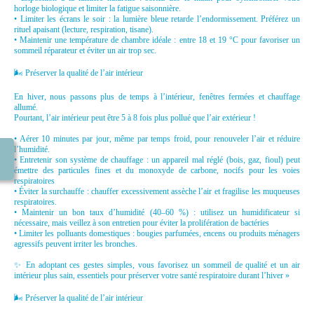
horloge biologique et limiter la fatigue saisonnière.
• Limiter les écrans le soir : la lumière bleue retarde l’endormissement. Préférez un
rituel apaisant (lecture, respiration, tisane).
• Maintenir une température de chambre idéale : entre 18 et 19 °C pour favoriser un
sommeil réparateur et éviter un air trop sec.
🌬️ Préserver la qualité de l’air intérieur
En hiver, nous passons plus de temps à l’intérieur, fenêtres fermées et chauffage
allumé.
Pourtant, l’air intérieur peut être 5 à 8 fois plus pollué que l’air extérieur !
• Aérer 10 minutes par jour, même par temps froid, pour renouveler l’air et réduire
l’humidité.
• Entretenir son système de chauffage : un appareil mal réglé (bois, gaz, fioul) peut
émettre des particules fines et du monoxyde de carbone, nocifs pour les voies
respiratoires
• Éviter la surchauffe : chauffer excessivement assèche l’air et fragilise les muqueuses
respiratoires.
• Maintenir un bon taux d’humidité (40–60 %) : utilisez un humidificateur si
nécessaire, mais veillez à son entretien pour éviter la prolifération de bactéries
• Limiter les polluants domestiques : bougies parfumées, encens ou produits ménagers
agressifs peuvent irriter les bronches.
✨ En adoptant ces gestes simples, vous favorisez un sommeil de qualité et un air
intérieur plus sain, essentiels pour préserver votre santé respiratoire durant l’hiver »
🌬️ Préserver la qualité de l’air intérieur